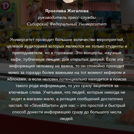
Ярослава Жигалова
руководитель пресс-службы
Сибирский Федеральный Университет
му
Университет проводит большое количество мероприятий,
.
целевой аудиторией которых являются не только студенты и
и
преподаватели, но и горожане. Это концерты, научные
За
кафе, публичные лекции, дни открытых дверей. Если эта
ин
информация человеку не важна, то он спокойно проходит
п
ны,
мимо за гораздо более важными на тот момент кефиром и
яблоками, а если человек потенциально находится в поиске
д
такого рода информации, то ухо сразу зацепится за
ключевые слова. Учитывая, что людей, которые никогда не
с
ходят в магазин мало, а ротация сообщений достаточно
св
частая, то «Stive&Barton» для нас – это простой и быстрый
ре
способ донести информацию сразу до большого числа
людей.