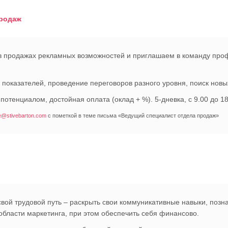
продаж
 продажах рекламных возможностей и приглашаем в команду про
оказателей, проведение переговоров разного уровня, поиск новых
потенциалом, достойная оплата (оклад + %). 5-дневка, с 9.00 до 1
ce@stivebarton.com
с пометкой в теме письма «Ведущий специалист отдела продаж»
свой трудовой путь – раскрыть свои коммуникативные навыки, поз
области маркетинга, при этом обеспечить себя финансово.