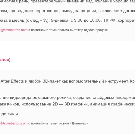
рамотная речь, презентабельный внешний вид, желание хорошо за
азы, проведение переговоров, выезд на встречи, заключение догов
раза в месяц (оклад + %). 5-дневка, с 9.00 до 18.00, ТК РФ, корпор
ce@stivebarton.com
с пометкой в теме письма «Стажер отдела продаж»
ance)
After Effects и любой 3D-пакет как вспомогательный инструмент. К
ление видеоряда рекламного ролика, создание слайдовых информ
аказчиков, использование 2D — 3D графики, анимация графически
сдельная.
ce@stivebarton.com
с пометкой в теме письма «Дизайнер»