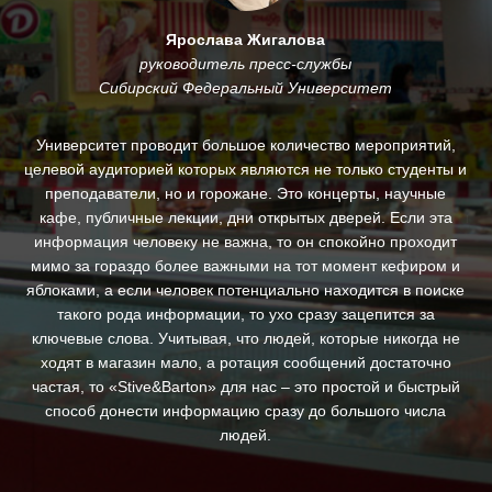
Ярослава Жигалова
руководитель пресс-службы
Сибирский Федеральный Университет
му
Университет проводит большое количество мероприятий,
.
целевой аудиторией которых являются не только студенты и
и
преподаватели, но и горожане. Это концерты, научные
За
кафе, публичные лекции, дни открытых дверей. Если эта
ин
информация человеку не важна, то он спокойно проходит
п
ны,
мимо за гораздо более важными на тот момент кефиром и
яблоками, а если человек потенциально находится в поиске
д
такого рода информации, то ухо сразу зацепится за
ключевые слова. Учитывая, что людей, которые никогда не
с
ходят в магазин мало, а ротация сообщений достаточно
св
частая, то «Stive&Barton» для нас – это простой и быстрый
ре
способ донести информацию сразу до большого числа
людей.