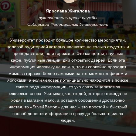
Ярослава Жигалова
руководитель пресс-службы
Сибирский Федеральный Университет
му
Университет проводит большое количество мероприятий,
.
целевой аудиторией которых являются не только студенты и
и
преподаватели, но и горожане. Это концерты, научные
За
кафе, публичные лекции, дни открытых дверей. Если эта
ин
информация человеку не важна, то он спокойно проходит
п
ны,
мимо за гораздо более важными на тот момент кефиром и
яблоками, а если человек потенциально находится в поиске
д
такого рода информации, то ухо сразу зацепится за
ключевые слова. Учитывая, что людей, которые никогда не
с
ходят в магазин мало, а ротация сообщений достаточно
св
частая, то «Stive&Barton» для нас – это простой и быстрый
ре
способ донести информацию сразу до большого числа
людей.