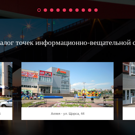
алог точек информационно-вещательной 
6
Аллея - ул. Щорса, 44