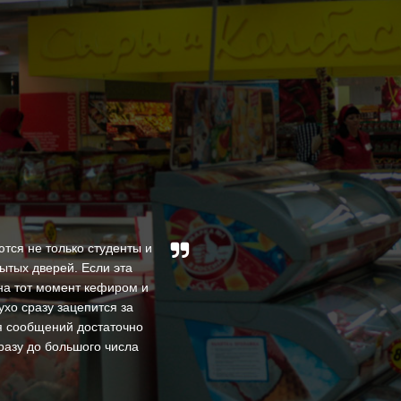
тся не только студенты и
ытых дверей. Если эта
За время нашей совмес
на тот момент кефиром и
высокими профессио
ухо сразу зацепится за
квалифицированы и доброже
ия сообщений достаточно
В процессе своей деяте
разу до большого числа
оперативность в реше