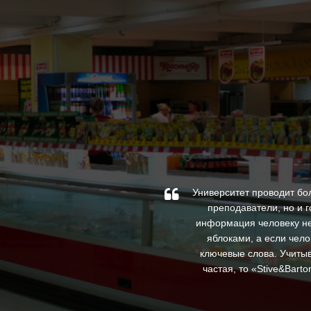
по специальным проектам.
Университет проводит бо
орили, что слышали рекламу
преподаватели, но и 
ные цены, которые весьма
информация человеку не
яблоками, а если чело
ключевые слова. Учитыв
частая, то «Stive&Bar