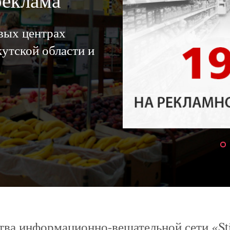
реклама
овых центрах
утской области и
ва информационно-вещательной сети «St