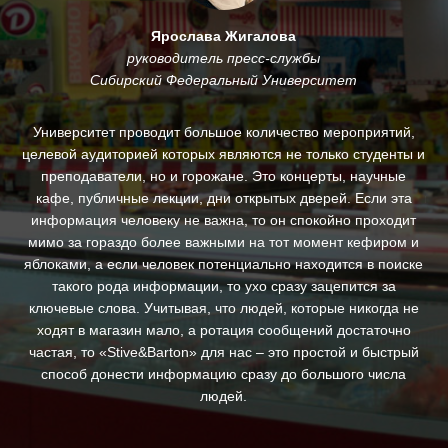
Ярослава Жигалова
руководитель пресс-службы
Сибирский Федеральный Университет
му
Университет проводит большое количество мероприятий,
.
целевой аудиторией которых являются не только студенты и
и
преподаватели, но и горожане. Это концерты, научные
За
кафе, публичные лекции, дни открытых дверей. Если эта
ин
информация человеку не важна, то он спокойно проходит
п
ны,
мимо за гораздо более важными на тот момент кефиром и
яблоками, а если человек потенциально находится в поиске
д
такого рода информации, то ухо сразу зацепится за
ключевые слова. Учитывая, что людей, которые никогда не
с
ходят в магазин мало, а ротация сообщений достаточно
св
частая, то «Stive&Barton» для нас – это простой и быстрый
ре
способ донести информацию сразу до большого числа
людей.