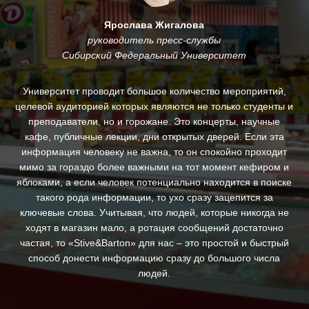
Ярослава Жигалова
руководитель пресс-службы
Сибирский Федеральный Университет
му
Университет проводит большое количество мероприятий,
.
целевой аудиторией которых являются не только студенты и
и
преподаватели, но и горожане. Это концерты, научные
За
кафе, публичные лекции, дни открытых дверей. Если эта
ин
информация человеку не важна, то он спокойно проходит
п
ны,
мимо за гораздо более важными на тот момент кефиром и
яблоками, а если человек потенциально находится в поиске
д
такого рода информации, то ухо сразу зацепится за
ключевые слова. Учитывая, что людей, которые никогда не
с
ходят в магазин мало, а ротация сообщений достаточно
св
частая, то «Stive&Barton» для нас – это простой и быстрый
ре
способ донести информацию сразу до большого числа
людей.