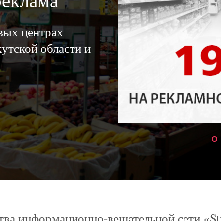
реклама
овых центрах
утской области и
ва информационно-вещательной сети «St