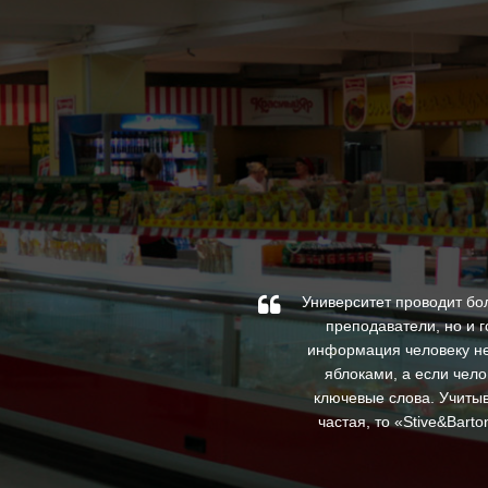
по специальным проектам.
Университет проводит бо
орили, что слышали рекламу
преподаватели, но и 
ные цены, которые весьма
информация человеку не
яблоками, а если чело
ключевые слова. Учитыв
частая, то «Stive&Bar