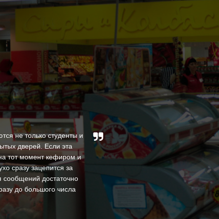
тся не только студенты и
ытых дверей. Если эта
За время нашей совмес
на тот момент кефиром и
высокими профессио
ухо сразу зацепится за
квалифицированы и доброже
ия сообщений достаточно
В процессе своей деяте
разу до большого числа
оперативность в реше