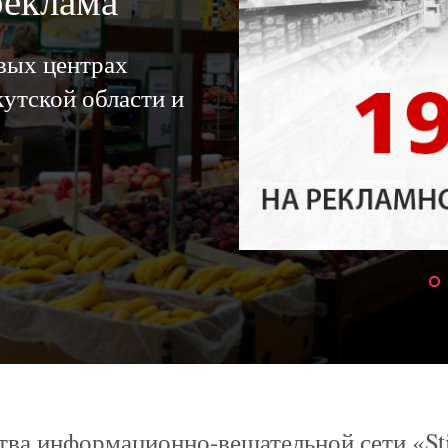
реклама
овых центрах
утской области и
ва информационно-вещательной сети «St