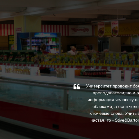
по специальным проектам.
Университет проводит бо
орили, что слышали рекламу
преподаватели, но и 
ные цены, которые весьма
информация человеку не
яблоками, а если чело
ключевые слова. Учитыв
частая, то «Stive&Bar