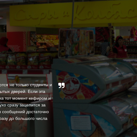
тся не только студенты и
ытых дверей. Если эта
За время нашей совмес
на тот момент кефиром и
высокими профессио
ухо сразу зацепится за
квалифицированы и доброже
ия сообщений достаточно
В процессе своей деяте
разу до большого числа
оперативность в реше