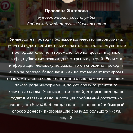
Ярослава Жигалова
руководитель пресс-службы
Сибирский Федеральный Университет
му
Университет проводит большое количество мероприятий,
.
целевой аудиторией которых являются не только студенты и
и
преподаватели, но и горожане. Это концерты, научные
За
кафе, публичные лекции, дни открытых дверей. Если эта
ин
информация человеку не важна, то он спокойно проходит
п
ны,
мимо за гораздо более важными на тот момент кефиром и
яблоками, а если человек потенциально находится в поиске
д
такого рода информации, то ухо сразу зацепится за
ключевые слова. Учитывая, что людей, которые никогда не
с
ходят в магазин мало, а ротация сообщений достаточно
св
частая, то «Stive&Barton» для нас – это простой и быстрый
ре
способ донести информацию сразу до большого числа
людей.