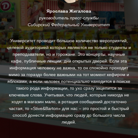
Ярослава Жигалова
руководитель пресс-службы
Сибирский Федеральный Университет
му
Университет проводит большое количество мероприятий,
.
целевой аудиторией которых являются не только студенты и
и
преподаватели, но и горожане. Это концерты, научные
За
кафе, публичные лекции, дни открытых дверей. Если эта
ин
информация человеку не важна, то он спокойно проходит
п
ны,
мимо за гораздо более важными на тот момент кефиром и
яблоками, а если человек потенциально находится в поиске
д
такого рода информации, то ухо сразу зацепится за
ключевые слова. Учитывая, что людей, которые никогда не
с
ходят в магазин мало, а ротация сообщений достаточно
св
частая, то «Stive&Barton» для нас – это простой и быстрый
ре
способ донести информацию сразу до большого числа
людей.