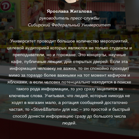
Ярослава Жигалова
руководитель пресс-службы
Сибирский Федеральный Университет
му
Университет проводит большое количество мероприятий,
.
целевой аудиторией которых являются не только студенты и
и
преподаватели, но и горожане. Это концерты, научные
За
кафе, публичные лекции, дни открытых дверей. Если эта
ин
информация человеку не важна, то он спокойно проходит
п
ны,
мимо за гораздо более важными на тот момент кефиром и
яблоками, а если человек потенциально находится в поиске
д
такого рода информации, то ухо сразу зацепится за
ключевые слова. Учитывая, что людей, которые никогда не
с
ходят в магазин мало, а ротация сообщений достаточно
св
частая, то «Stive&Barton» для нас – это простой и быстрый
ре
способ донести информацию сразу до большого числа
людей.