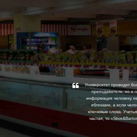
по специальным проектам.
Университет проводит бо
орили, что слышали рекламу
преподаватели, но и 
ные цены, которые весьма
информация человеку не
яблоками, а если чело
ключевые слова. Учитыв
частая, то «Stive&Bar