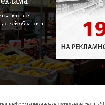
реклама
овых центрах
утской области и
ва информационно-вещательной сети «St