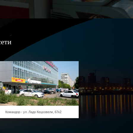
сети
Командор - ул. Ладо Кецховели, 67к2