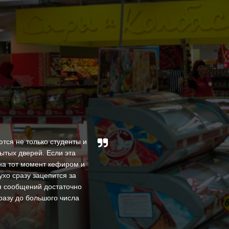
тся не только студенты и
ытых дверей. Если эта
За время нашей совмес
на тот момент кефиром и
высокими профессио
ухо сразу зацепится за
квалифицированы и доброже
ия сообщений достаточно
В процессе своей деяте
разу до большого числа
оперативность в реше