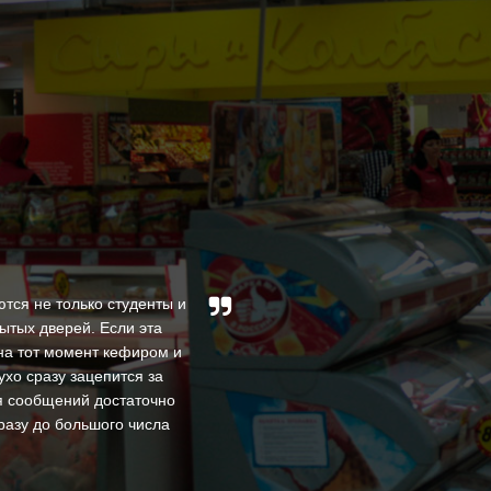
тся не только студенты и
ытых дверей. Если эта
За время нашей совмес
на тот момент кефиром и
высокими профессио
ухо сразу зацепится за
квалифицированы и доброже
ия сообщений достаточно
В процессе своей деяте
разу до большого числа
оперативность в реше