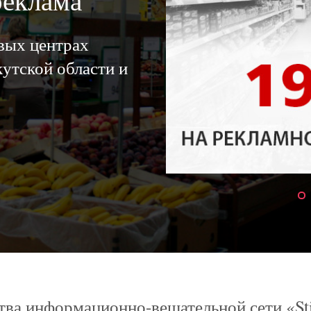
реклама
овых центрах
утской области и
ва информационно-вещательной сети «St