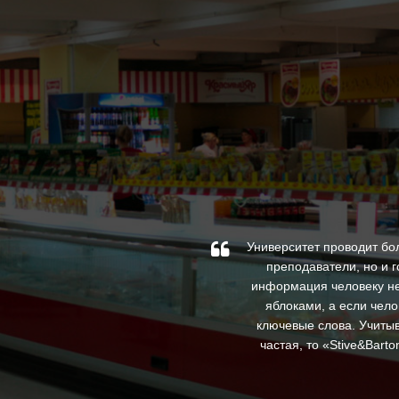
по специальным проектам.
Университет проводит бо
орили, что слышали рекламу
преподаватели, но и 
ные цены, которые весьма
информация человеку не
яблоками, а если чело
ключевые слова. Учитыв
частая, то «Stive&Bar